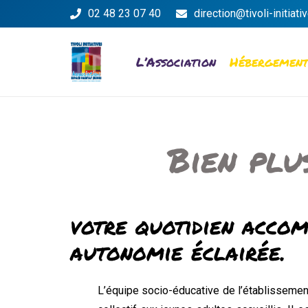
02 48 23 07 40
direction@tivoli-initiativ
L’Association
Hébergemen
Bien plu
votre quotidien acco
autonomie éclairée.
L’équipe socio-éducative de l’établisseme