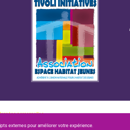
t données personnelles
ipts externes pour améliorer votre expérience.
port d’incident
|
Certificat QUALIOPI
|
CGV