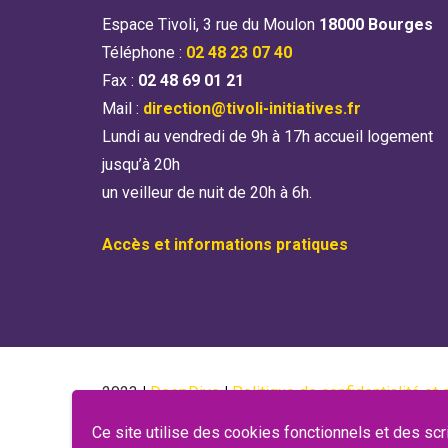
Espace Tivoli, 3 rue du Moulon
18000 Bourges
Téléphone :
02 48 23 07 40
Fax :
02 48 69 01 21
Mail :
direction@tivoli-initiatives.fr
Lundi au vendredi de 9h à 17h accueil logement
jusqu’à 20h
un veilleur de nuit de 20h à 6h.
Accès et informations pratiques
2023
|
DeepDive
|
Politique de confidentialité e
Ce site utilise des cookies fonctionnels et des scr
Règlement Intérieur
|
Formulaire réclamation
|
Rap