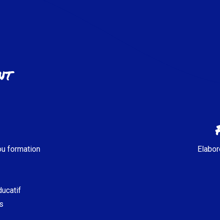
nt
ou formation
Elabor
ucatif
s